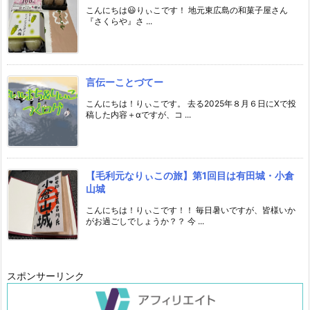
こんにちは😃りぃこです！ 地元東広島の和菓子屋さん
『さくらや』さ ...
言伝ーことづてー
こんにちは！りぃこです。 去る2025年８月６日にXで投
稿した内容＋αですが、コ ...
【毛利元なりぃこの旅】第1回目は有田城・小倉
山城
こんにちは！りぃこです！！ 毎日暑いですが、皆様いか
がお過ごしでしょうか？？ 今 ...
スポンサーリンク