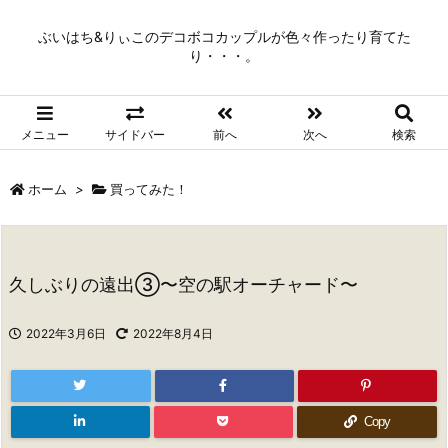
ぶいはち&りぃこのデコボコカップルが色々作ったり育てた
り・・・。
メニュー
サイドバー
前へ
次へ
検索
ホーム
>
買ってみた！
久しぶりの遠出③〜空の駅オーチャード〜
2022年3月6日
2022年8月4日
Copy