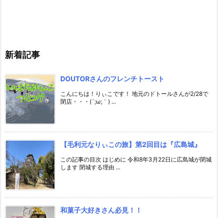
新着記事
DOUTORさんのフレンチトースト
こんにちは！りぃこです！ 地元のドトールさんが2/28で
閉店・・・(´;ω;｀) ...
【毛利元なりぃこの旅】第2回目は『広島城』
この記事の目次 はじめに 令和8年3月22日に広島城が閉城
します 閉城する理由 ...
和菓子大好きさん必見！！