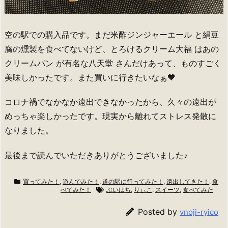
空の駅での購入品です。まだ米酢ジンジャーエール と絹豆
腐の燻製を食べてないけど、とろけるクリーム大福 はあの
クリームパン が有名な八天堂 さんだけあって、ものすごく
美味しかったです。また買いに行きたいなぁ🧡
コロナ禍でなかなか遠出できなかったから、久々の遠出が
めっちゃ楽しかったです。現実から離れてストレス発散に
なりました。
最後まで読んでいただきありがとうございました♪
買ってみた！
,
遊んでみた！
,
道の駅に行ってみた！
,
遠出してきた！
,
食
べてみた！
ぶいはち
,
りぃこ
,
スイーツ
,
食べてみた
Posted by
vnoji-ryico