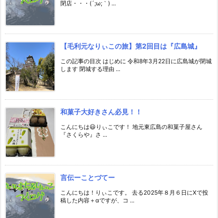
閉店・・・(´;ω;｀) ...
【毛利元なりぃこの旅】第2回目は『広島城』
この記事の目次 はじめに 令和8年3月22日に広島城が閉城
します 閉城する理由 ...
和菓子大好きさん必見！！
こんにちは😃りぃこです！ 地元東広島の和菓子屋さん
『さくらや』さ ...
言伝ーことづてー
こんにちは！りぃこです。 去る2025年８月６日にXで投
稿した内容＋αですが、コ ...