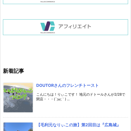
新着記事
DOUTORさんのフレンチトースト
こんにちは！りぃこです！ 地元のドトールさんが2/28で
閉店・・・(´;ω;｀) ...
【毛利元なりぃこの旅】第2回目は『広島城』