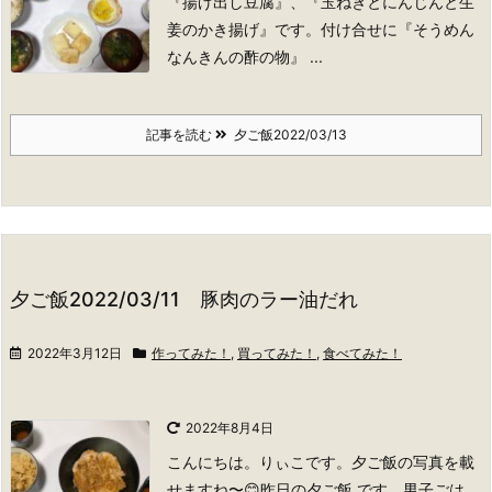
『揚げ出し豆腐』、『玉ねぎとにんじんと生
姜のかき揚げ』です。付け合せに『そうめん
なんきんの酢の物』 ...
記事を読む
夕ご飯2022/03/13
夕ご飯2022/03/11 豚肉のラー油だれ
2022年3月12日
作ってみた！
,
買ってみた！
,
食べてみた！
2022年8月4日
こんにちは。りぃこです。
夕ご飯の写真を載
せますね〜😊
昨日の夕ご飯 です。男子ごは