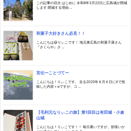
この記事の目次 はじめに 令和8年3月22日に広島城が閉城
します 閉城する理由 ...
和菓子大好きさん必見！！
こんにちは😃りぃこです！ 地元東広島の和菓子屋さん
『さくらや』さ ...
言伝ーことづてー
こんにちは！りぃこです。 去る2025年８月６日にXで投
稿した内容＋αですが、コ ...
【毛利元なりぃこの旅】第1回目は有田城・小倉
山城
こんにちは！りぃこです！！ 毎日暑いですが、皆様いか