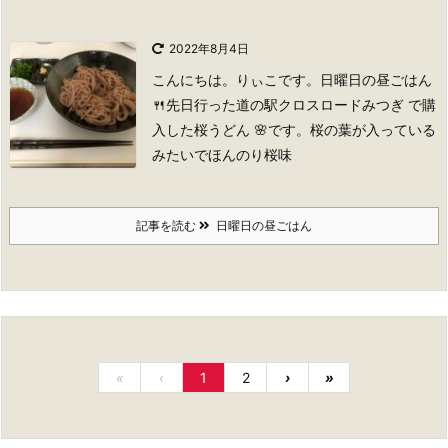
2022年8月4日
こんにちは。りぃこです。
日曜日の昼ごはん
🍴
先日行った道の駅クロスロードみつぎ で購
入した桜うどん 🌸です。桜の葉が入っている
みたいでほんのり桜味
記事を読む
日曜日の昼ごはん
«
‹
1
2
›
»