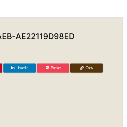
AEB-AE22119D98ED
LinkedIn
Pocket
Copy