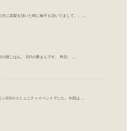
方に花梨を頂いた時に柚子も頂いてまして。。 ...
朝ごはん。 551の豚まんです。 昨日、 ...
ンGOのコミュニティイベントでした。今回は ...