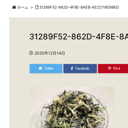
ホーム
>
31289F52-862D-4F8E-8AEB-AE22119D98ED
31289F52-862D-4F8E-8
2020年12月14日
Twitter
Facebook
Pin it