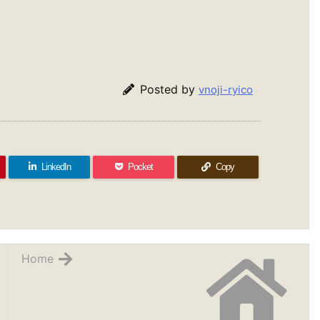
Posted by
vnoji-ryico
LinkedIn
Pocket
Copy
Home