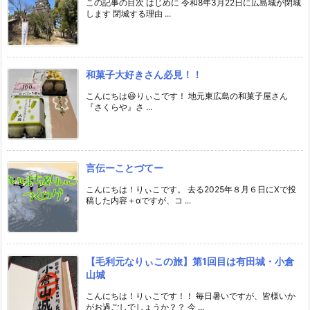
この記事の目次 はじめに 令和8年3月22日に広島城が閉城
します 閉城する理由 ...
和菓子大好きさん必見！！
こんにちは😃りぃこです！ 地元東広島の和菓子屋さん
『さくらや』さ ...
言伝ーことづてー
こんにちは！りぃこです。 去る2025年８月６日にXで投
稿した内容＋αですが、コ ...
【毛利元なりぃこの旅】第1回目は有田城・小倉
山城
こんにちは！りぃこです！！ 毎日暑いですが、皆様いか
がお過ごしでしょうか？？ 今 ...