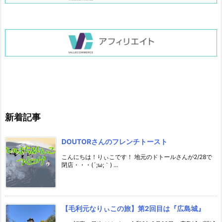
新着記事
DOUTORさんのフレンチトースト
こんにちは！りぃこです！ 地元のドトールさんが2/28で
閉店・・・(´;ω;｀) ...
【毛利元なりぃこの旅】第2回目は『広島城』