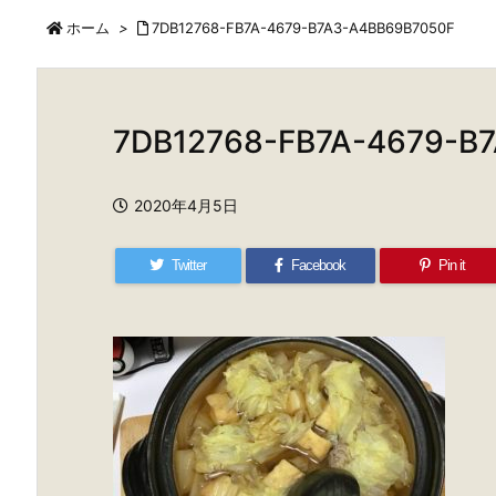
ホーム
>
7DB12768-FB7A-4679-B7A3-A4BB69B7050F
7DB12768-FB7A-4679-B
2020年4月5日
Twitter
Facebook
Pin it