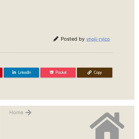
Posted by
vnoji-ryico
LinkedIn
Pocket
Copy
Home