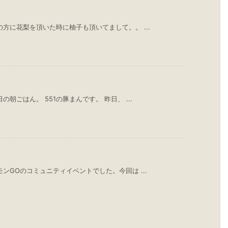
方に花梨を頂いた時に柚子も頂いてまして。。 ...
朝ごはん。 551の豚まんです。 昨日、 ...
ンGOのコミュニティイベントでした。今回は ...