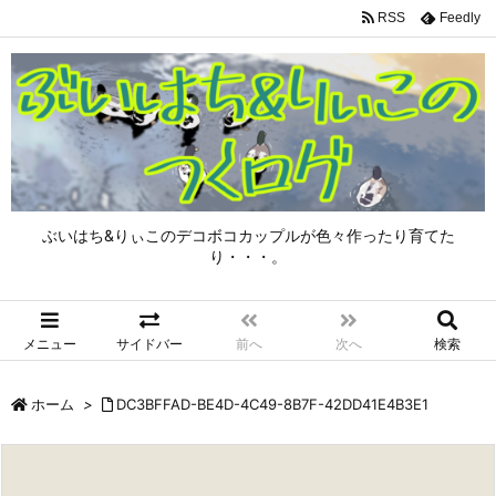
RSS
Feedly
ぶいはち&りぃこのデコボコカップルが色々作ったり育てた
り・・・。
メニュー
サイドバー
前へ
次へ
検索
ホーム
>
DC3BFFAD-BE4D-4C49-8B7F-42DD41E4B3E1