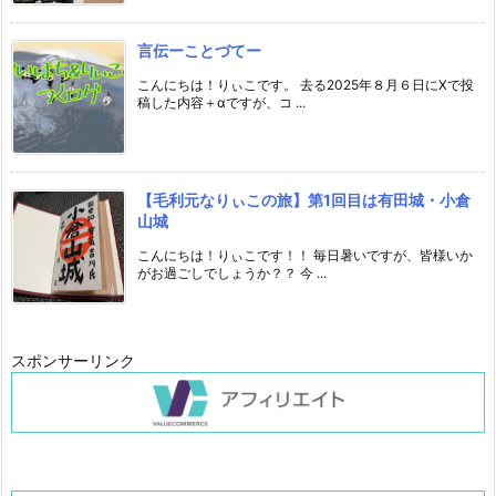
言伝ーことづてー
こんにちは！りぃこです。 去る2025年８月６日にXで投
稿した内容＋αですが、コ ...
【毛利元なりぃこの旅】第1回目は有田城・小倉
山城
こんにちは！りぃこです！！ 毎日暑いですが、皆様いか
がお過ごしでしょうか？？ 今 ...
スポンサーリンク