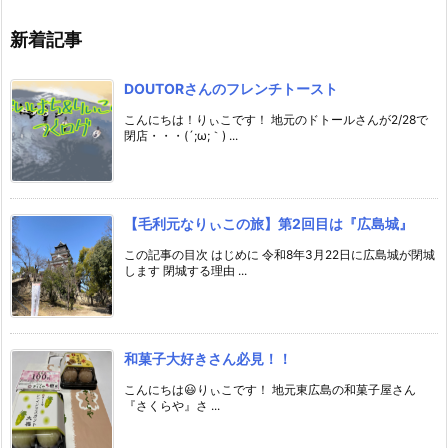
新着記事
DOUTORさんのフレンチトースト
こんにちは！りぃこです！ 地元のドトールさんが2/28で
閉店・・・(´;ω;｀) ...
【毛利元なりぃこの旅】第2回目は『広島城』
この記事の目次 はじめに 令和8年3月22日に広島城が閉城
します 閉城する理由 ...
和菓子大好きさん必見！！
こんにちは😃りぃこです！ 地元東広島の和菓子屋さん
『さくらや』さ ...