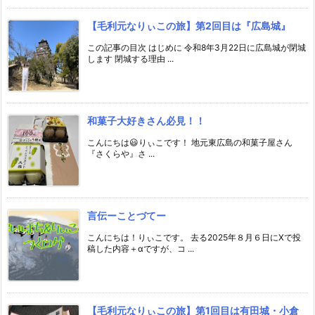
【毛利元なりぃこの旅】第2回目は『広島城』
この記事の目次 はじめに 令和8年3月22日に広島城が閉城
します 閉城する理由 ...
和菓子大好きさん必見！！
こんにちは😃りぃこです！ 地元東広島の和菓子屋さん
『さくらや』さ ...
言伝ーことづてー
こんにちは！りぃこです。 去る2025年８月６日にXで投
稿した内容＋αですが、コ ...
【毛利元なりぃこの旅】第1回目は有田城・小倉