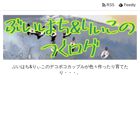
RSS
Feedly
ぶいはち&りぃこのデコボコカップルが色々作ったり育てた
り・・・。