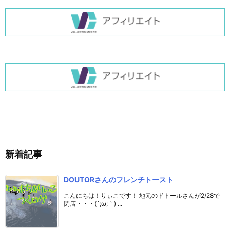
新着記事
DOUTORさんのフレンチトースト
こんにちは！りぃこです！ 地元のドトールさんが2/28で
閉店・・・(´;ω;｀) ...