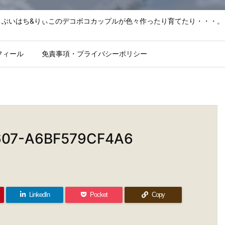
ぶいはち&りぃこのデコボコカップルが色々作ったり育てたり・・・。
フィール
免責事項・プライバシーポリシー
607-A6BF579CF4A6
LinkedIn
Pocket
Copy