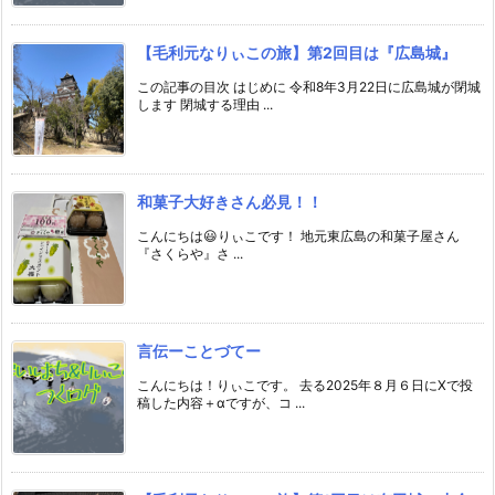
【毛利元なりぃこの旅】第2回目は『広島城』
この記事の目次 はじめに 令和8年3月22日に広島城が閉城
します 閉城する理由 ...
和菓子大好きさん必見！！
こんにちは😃りぃこです！ 地元東広島の和菓子屋さん
『さくらや』さ ...
言伝ーことづてー
こんにちは！りぃこです。 去る2025年８月６日にXで投
稿した内容＋αですが、コ ...