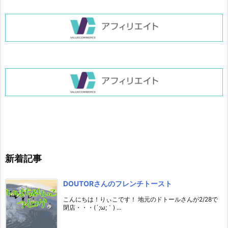
新着記事
DOUTORさんのフレンチトースト
こんにちは！りぃこです！ 地元のドトールさんが2/28で
閉店・・・(´;ω;｀) ...