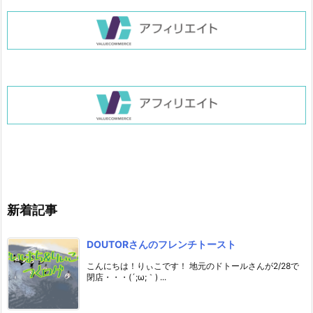
新着記事
DOUTORさんのフレンチトースト
こんにちは！りぃこです！ 地元のドトールさんが2/28で
閉店・・・(´;ω;｀) ...