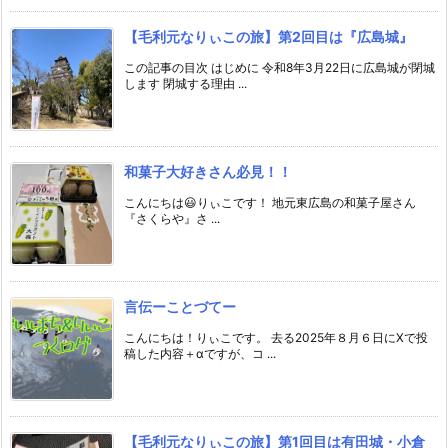
【毛利元なりぃこの旅】第2回目は『広島城』
この記事の目次 はじめに 令和8年3月22日に広島城が閉城
します 閉城する理由 ...
和菓子大好きさん必見！！
こんにちは😃りぃこです！ 地元東広島の和菓子屋さん
『さくらや』さ ...
言伝ーことづてー
こんにちは！りぃこです。 去る2025年８月６日にXで投
稿した内容＋αですが、コ ...
【毛利元なりぃこの旅】第1回目は有田城・小倉