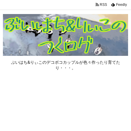
RSS
Feedly
ぶいはち&りぃこのデコボコカップルが色々作ったり育てた
り・・・。