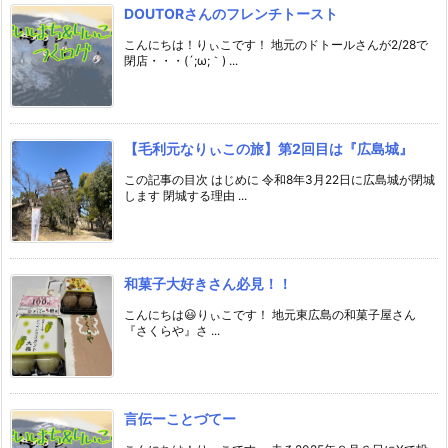
DOUTORさんのフレンチトースト
こんにちは！りぃこです！ 地元のドトールさんが2/28で
閉店・・・(´;ω;｀) ...
【毛利元なりぃこの旅】第2回目は『広島城』
この記事の目次 はじめに 令和8年3月22日に広島城が閉城
します 閉城する理由 ...
和菓子大好きさん必見！！
こんにちは😃りぃこです！ 地元東広島の和菓子屋さん
『さくらや』さ ...
言伝ーことづてー