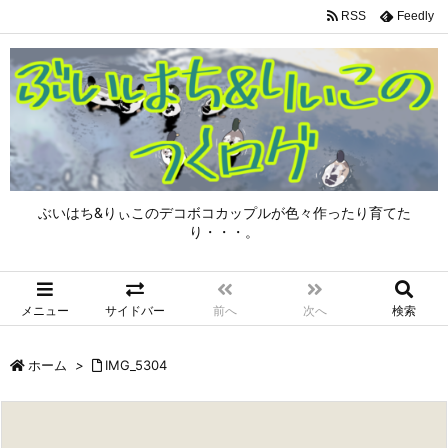
RSS
Feedly
ぶいはち&りぃこのデコボコカップルが色々作ったり育てた
り・・・。
メニュー
サイドバー
前へ
次へ
検索
ホーム
>
IMG_5304