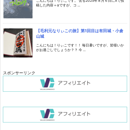
こんにちは！りぃこです。 去る2025年８月６日にXで投
稿した内容＋αですが、コ ...
【毛利元なりぃこの旅】第1回目は有田城・小倉
山城
こんにちは！りぃこです！！ 毎日暑いですが、皆様いか
がお過ごしでしょうか？？ 今 ...
スポンサーリンク