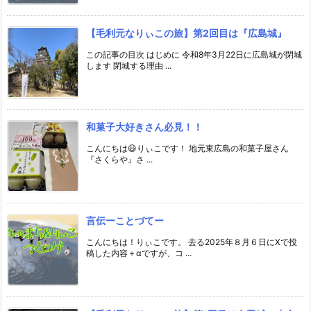
【毛利元なりぃこの旅】第2回目は『広島城』
この記事の目次 はじめに 令和8年3月22日に広島城が閉城
します 閉城する理由 ...
和菓子大好きさん必見！！
こんにちは😃りぃこです！ 地元東広島の和菓子屋さん
『さくらや』さ ...
言伝ーことづてー
こんにちは！りぃこです。 去る2025年８月６日にXで投
稿した内容＋αですが、コ ...