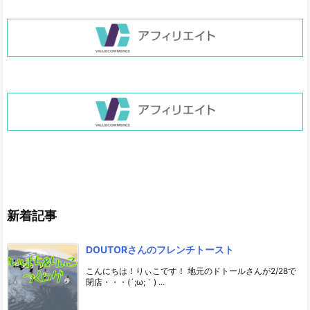
新着記事
DOUTORさんのフレンチトースト
こんにちは！りぃこです！ 地元のドトールさんが2/28で
閉店・・・(´;ω;｀) ...