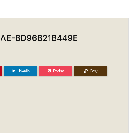
0AE-BD96B21B449E
LinkedIn
Pocket
Copy