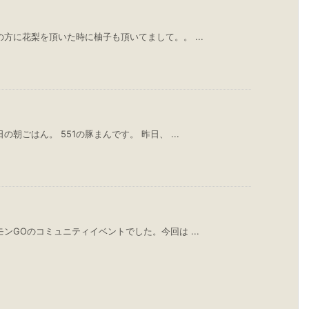
方に花梨を頂いた時に柚子も頂いてまして。。 ...
朝ごはん。 551の豚まんです。 昨日、 ...
ンGOのコミュニティイベントでした。今回は ...