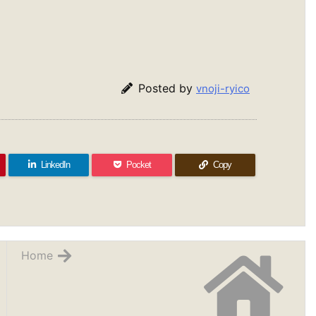
Posted by
vnoji-ryico
LinkedIn
Pocket
Copy
Home