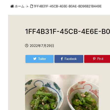
ホーム
>
1FF4B31F-45CB-4E6E-B0AE-BD96B21B449E
1FF4B31F-45CB-4E6E-B
2022年7月29日
Twitter
Facebook
Pin it