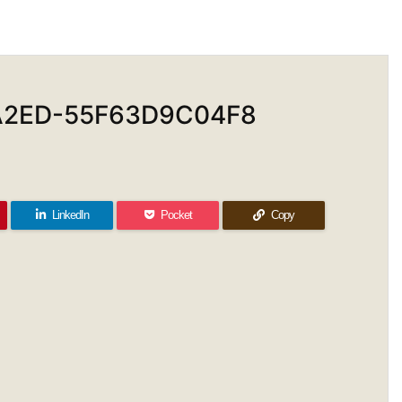
A2ED-55F63D9C04F8
LinkedIn
Pocket
Copy