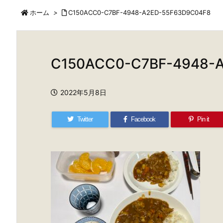
ホーム
>
C150ACC0-C7BF-4948-A2ED-55F63D9C04F8
C150ACC0-C7BF-4948-
2022年5月8日
Twitter
Facebook
Pin it