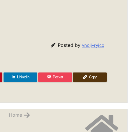
Posted by
vnoji-ryico
LinkedIn
Pocket
Copy
Home