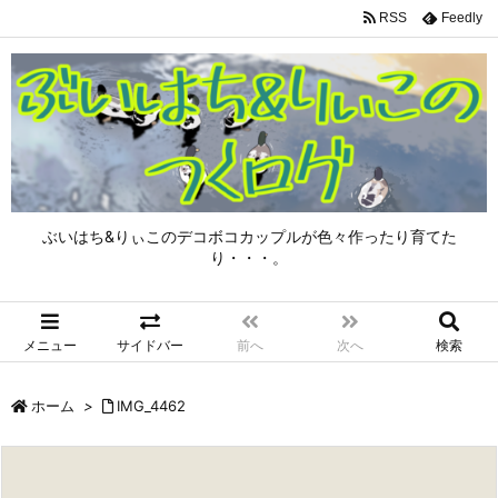
RSS
Feedly
ぶいはち&りぃこのデコボコカップルが色々作ったり育てた
り・・・。
メニュー
サイドバー
前へ
次へ
検索
ホーム
>
IMG_4462