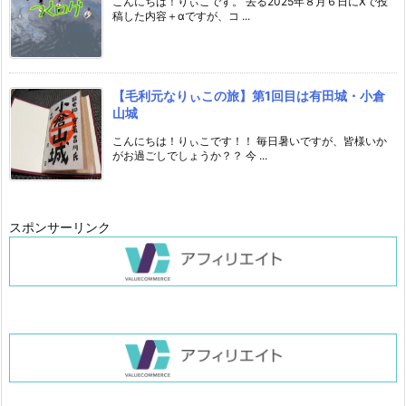
こんにちは！りぃこです。 去る2025年８月６日にXで投
稿した内容＋αですが、コ ...
【毛利元なりぃこの旅】第1回目は有田城・小倉
山城
こんにちは！りぃこです！！ 毎日暑いですが、皆様いか
がお過ごしでしょうか？？ 今 ...
スポンサーリンク