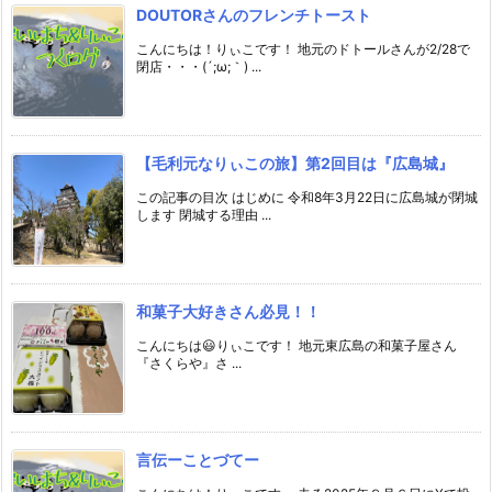
DOUTORさんのフレンチトースト
こんにちは！りぃこです！ 地元のドトールさんが2/28で
閉店・・・(´;ω;｀) ...
【毛利元なりぃこの旅】第2回目は『広島城』
この記事の目次 はじめに 令和8年3月22日に広島城が閉城
します 閉城する理由 ...
和菓子大好きさん必見！！
こんにちは😃りぃこです！ 地元東広島の和菓子屋さん
『さくらや』さ ...
言伝ーことづてー