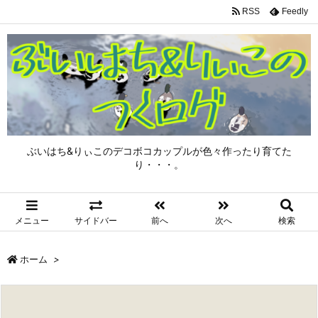
RSS
Feedly
ぶいはち&りぃこのデコボコカップルが色々作ったり育てた
り・・・。
メニュー
サイドバー
前へ
次へ
検索
ホーム
>