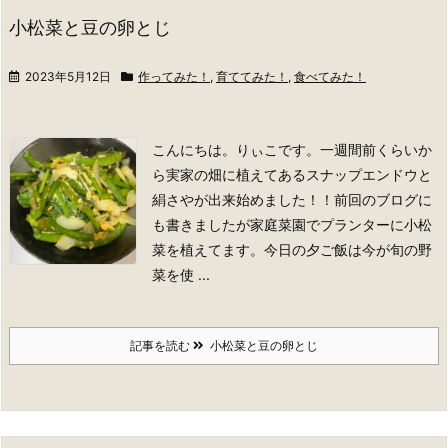
小松菜と豆の卵とじ
2023年5月12日
作ってみた！
,
育ててみた！
,
食べてみた！
こんにちは。りぃこです。
一週間前くらいか
ら実家の畑に植えてあるスナップエンドウと
絹さやが出来始めました！！前回のブログに
も書きましたが家庭菜園でプランターに小松
菜を植えてます。
今日の夕ご飯は今が旬の野
菜を使 ...
記事を読む
小松菜と豆の卵とじ