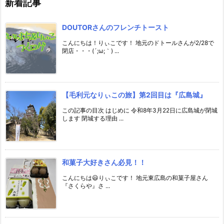
新着記事
DOUTORさんのフレンチトースト
こんにちは！りぃこです！ 地元のドトールさんが2/28で
閉店・・・(´;ω;｀) ...
【毛利元なりぃこの旅】第2回目は『広島城』
この記事の目次 はじめに 令和8年3月22日に広島城が閉城
します 閉城する理由 ...
和菓子大好きさん必見！！
こんにちは😃りぃこです！ 地元東広島の和菓子屋さん
『さくらや』さ ...