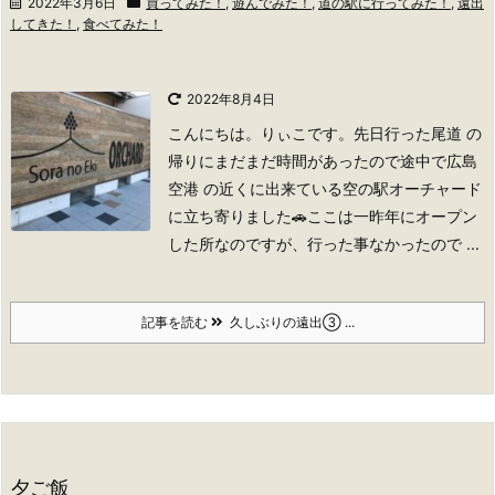
2022年3月6日
買ってみた！
,
遊んでみた！
,
道の駅に行ってみた！
,
遠出
してきた！
,
食べてみた！
2022年8月4日
こんにちは。りぃこです。
先日行った尾道 の
帰りにまだまだ時間があったので途中で広島
空港 の近くに出来ている空の駅オーチャード
に立ち寄りました🚗ここは一昨年にオープン
した所なのですが、行った事なかったので ...
記事を読む
久しぶりの遠出③ ...
夕ご飯