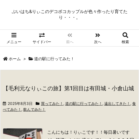
ぶいはち&りぃこのデコボコカップルが色々作ったり育てた
り・・・。
メニュー
サイドバー
前へ
次へ
検索
ホーム
>
道の駅に行ってみた！
【毛利元なりぃこの旅】第1回目は有田城・小倉山城
2025年8月3日
買ってみた！
,
道の駅に行ってみた！
,
遠出してきた！
,
食
べてみた！
,
飲んでみた！
こんにちは！りぃこです！！
毎日暑いです