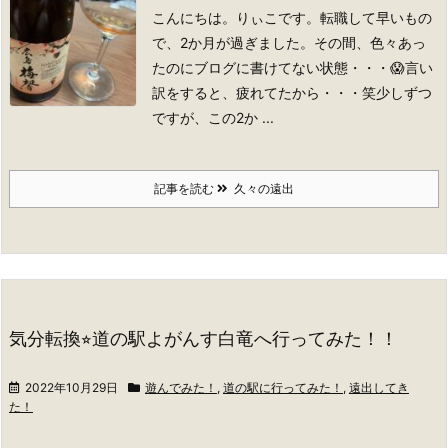
こんにちは。りぃこです。
転職して早いもの
で、2か月が過ぎました。
その間、色々あっ
たのにブログに書けてない状態・・・😱言い
訳をすると、疲れてたから・・・笑
少しずつ
ですが、この2か ...
記事を読む
久々の遠出
気分転換⭐︎道の駅よがんす白竜へ行ってみた！！
2022年10月29日
遊んでみた！
,
道の駅に行ってみた！
,
遠出してき
た！