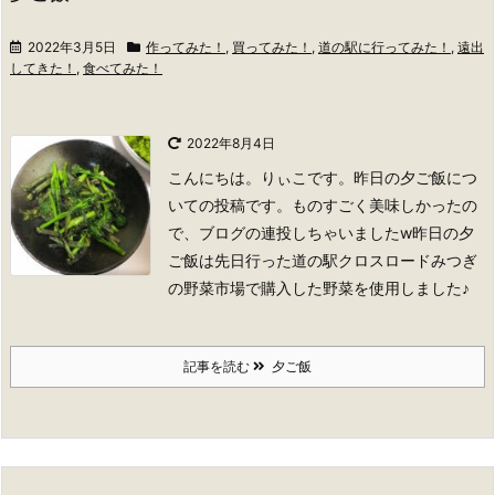
2022年3月5日
作ってみた！
,
買ってみた！
,
道の駅に行ってみた！
,
遠出
してきた！
,
食べてみた！
2022年8月4日
こんにちは。りぃこです。
昨日の夕ご飯につ
いての投稿です。ものすごく美味しかったの
で、ブログの連投しちゃいましたw
昨日の夕
ご飯は先日行った道の駅クロスロードみつぎ
の野菜市場で購入した野菜を使用しました♪
記事を読む
夕ご飯