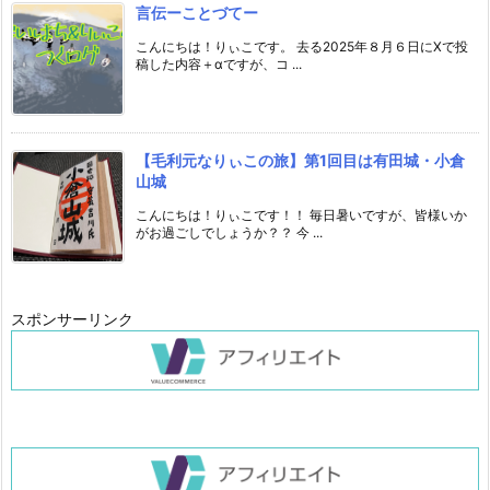
言伝ーことづてー
こんにちは！りぃこです。 去る2025年８月６日にXで投
稿した内容＋αですが、コ ...
【毛利元なりぃこの旅】第1回目は有田城・小倉
山城
こんにちは！りぃこです！！ 毎日暑いですが、皆様いか
がお過ごしでしょうか？？ 今 ...
スポンサーリンク