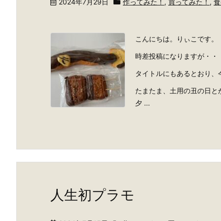
2024年7月29日
作ってみた！
,
買ってみた！
,
食
こんにちは。りぃこです。
時差投稿になりますが・・
タイトルにもあるとおり、
たまたま、土用の丑の日と
夕 ...
人生初プラモ